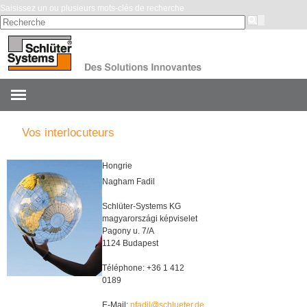
Saisissez un ou plusieurs mots-clés de recherche
Vos interlocuteurs
Hongrie
Nagham Fadil
Schlüter-Systems KG
magyarországi képviselet
Pagony u. 7/A
1124 Budapest
Téléphone: +36 1 412
0189
E-Mail:
nfadil@schlueter.de