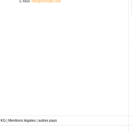
E-Mail:
info@schluter.com
s KG
|
Mentions légales
|
autres pays