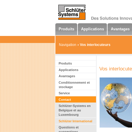
Produits
Applications
Avantages
Navigation
Vos interlocuteurs
Produits
Vos interlocut
Applications
Avantages
Conditionnement et
stockage
Service
Contact
Schlüter-Systems en
Belgique et au
Luxembourg
Schlüter International
Questions et
suggestions