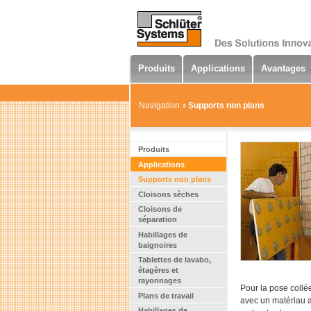
Produits
Applications
Avantages
Navigation
Supports non plans
Produits
Applications
Supports non plans
Cloisons sèches
Cloisons de
séparation
Habillages de
baignoires
Tablettes de lavabo,
étagères et
rayonnages
Pour la pose collée
Plans de travail
avec un matériau a
Habillages de