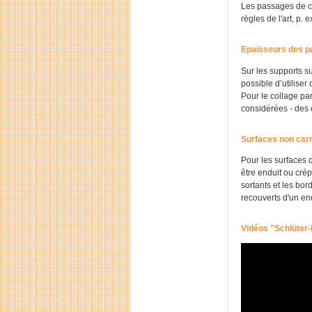
Les passages de co
règles de l'art, p
Epaisseurs des 
Sur les supports s
possible d’utilise
Pour le collage par
considérées - des
Surfaces non ca
Pour les surfaces 
être enduit ou cré
sortants et les bo
recouverts d'un end
Vidéos "Schlüter