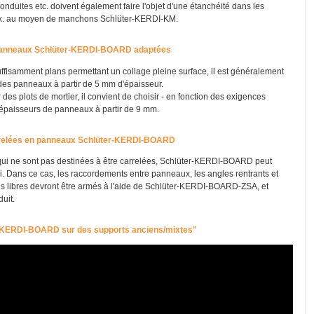
nduites etc. doivent également faire l'objet d'une étanchéité dans les
. ex. au moyen de manchons Schlüter-KERDI-KM.
panneaux Schlüter-KERDI-BOARD adaptées
uffisamment plans permettant un collage pleine surface, il est généralement
r des panneaux à partir de 5 mm d'épaisseur.
 des plots de mortier, il convient de choisir - en fonction des exigences
 épaisseurs de panneaux à partir de 9 mm.
rrelées en panneaux Schlüter-KERDI-BOARD
qui ne sont pas destinées à être carrelées, Schlüter-KERDI-BOARD peut
pi. Dans ce cas, les raccordements entre panneaux, les angles rentrants et
rds libres devront être armés à l'aide de Schlüter-KERDI-BOARD-ZSA, et
uit.
-KERDI-BOARD sur des supports anciens/mixtes"