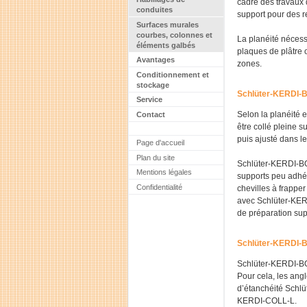
cadre des travaux 
conduites
support pour des r
Surfaces murales
courbes, colonnes et
La planéité nécess
éléments galbés
plaques de plâtre 
Avantages
zones.
Conditionnement et
stockage
Schlüter-KERDI-BO
Service
Selon la planéité 
Contact
être collé pleine s
puis ajusté dans le
Page d'accueil
Plan du site
Schlüter-KERDI-BO
Mentions légales
supports peu adhé
Confidentialité
chevilles à frappe
avec Schlüter-KER
de préparation su
Schlüter-KERDI-B
Schlüter-KERDI-BO
Pour cela, les ang
d’étanchéité Schlü
KERDI-COLL-L.