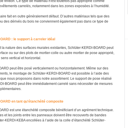
de finition. Ce type de matériau n'est toutefois pas approprié comme
evêtements carrelés, notamment dans les zones exposées à l’humidité.
aire fait en outre généralement défaut. D’autres matériaux tels que des
ou des dérivés du bois ne conviennent également pas dans ce type de
ARD : le support à carreler idéal
et la nature des surfaces murales existantes, Schlüter-KERDI-BOARD peut
urface ou sur des plots de mortier-colle ou autre mortier de pose approprié,
 sens vertical et horizontal.
ARD peut être posé verticalement ou horizontalement. Même sur des
rents, le montage de Schlüter-KERDI-BOARD est possible à l’aide des
r que nous proposons dans notre assortiment. Le support de pose réalisé
DI-BOARD peut être immédiatement carrelé sans nécessiter de mesures
pplémentaires.
OARD en tant qu'étanchéité composite
ARD est une étanchéité composite bénéficiant d’un agrément technique.
les et les joints entre les panneaux doivent être recouverts de bandes
ter-KERDI-KEBA encollées à l’aide de la colle d’étanchéité Schlüter-